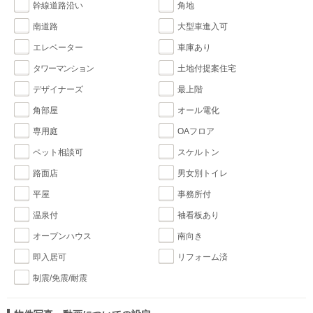
幹線道路沿い
角地
南道路
大型車進入可
エレベーター
車庫あり
タワーマンション
土地付提案住宅
デザイナーズ
最上階
角部屋
オール電化
専用庭
OAフロア
ペット相談可
スケルトン
路面店
男女別トイレ
平屋
事務所付
温泉付
袖看板あり
オープンハウス
南向き
即入居可
リフォーム済
制震/免震/耐震