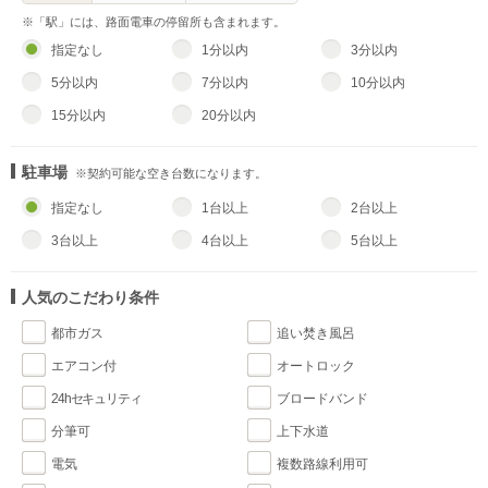
※「駅」には、路面電車の停留所も含まれます。
指定なし
1分以内
3分以内
5分以内
7分以内
10分以内
15分以内
20分以内
駐車場
※契約可能な空き台数になります。
指定なし
1台以上
2台以上
3台以上
4台以上
5台以上
人気のこだわり条件
都市ガス
追い焚き風呂
エアコン付
オートロック
24hセキュリティ
ブロードバンド
分筆可
上下水道
電気
複数路線利用可