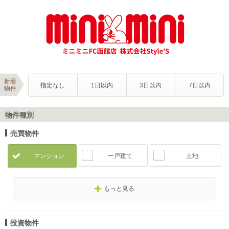
新着
指定なし
1日以内
3日以内
7日以内
物件
物件種別
売買物件
マンション
一戸建て
土地
もっと見る
投資物件