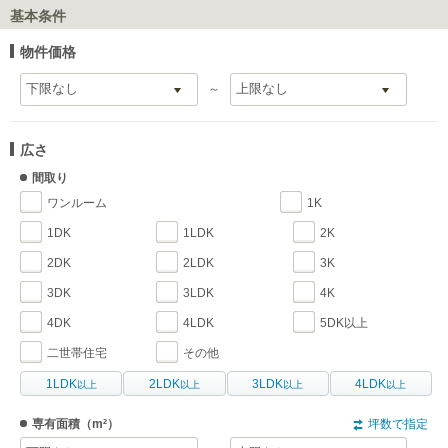
基本条件
物件価格
～
広さ
間取り
ワンルーム
1K
1DK
1LDK
2K
2DK
2LDK
3K
3DK
3LDK
4K
4DK
4LDK
5DK以上
二世帯住宅
その他
1LDK
2LDK
3LDK
4LDK
以上
以上
以上
以上
専有面積
（m²）
坪数で指定