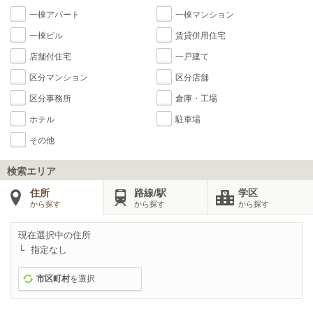
一棟アパート
一棟マンション
一棟ビル
賃貸併用住宅
店舗付住宅
一戸建て
区分マンション
区分店舗
区分事務所
倉庫・工場
ホテル
駐車場
その他
検索エリア
住所
路線/駅
学区
から探す
から探す
から探す
現在選択中の住所
指定なし
市区町村
を選択