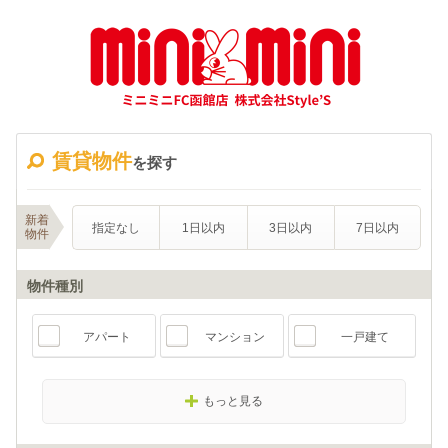
賃貸物件
を探す
新着
指定なし
1日以内
3日以内
7日以内
物件
物件種別
アパート
マンション
一戸建て
もっと見る