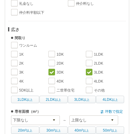
礼金なし
仲介料なし
仲介料半額以下
広さ
間取り
ワンルーム
1K
1DK
1LDK
2K
2DK
2LDK
3K
3DK
3LDK
4K
4DK
4LDK
5DK以上
二世帯住宅
その他
1LDK
2LDK
3LDK
4LDK
以上
以上
以上
以上
専有面積
（m²）
坪数で指定
～
20m²
30m²
40m²
50m²
以上
以上
以上
以上