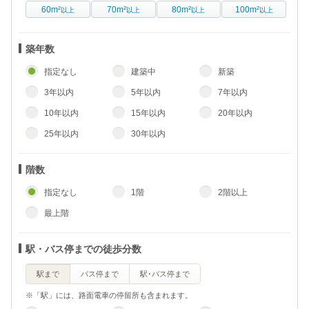
60m²
70m²
80m²
100m²
以上
以上
以上
以上
築年数
指定なし
建築中
新築
3年以内
5年以内
7年以内
10年以内
15年以内
20年以内
25年以内
30年以内
階数
指定なし
1階
2階以上
最上階
駅・バス停までの徒歩分数
駅まで
バス停まで
駅･バス停まで
※「駅」には、路面電車の停留所も含まれます。