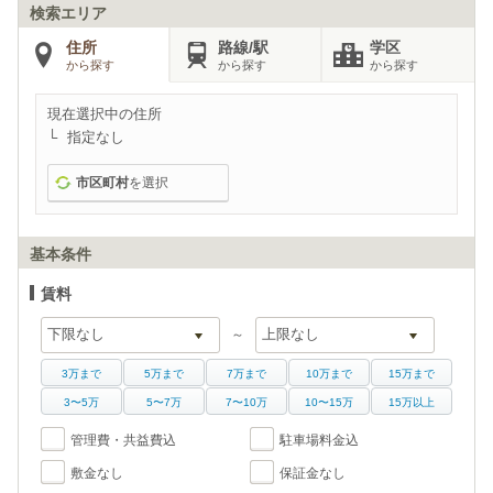
検索エリア
住所
路線/駅
学区
から探す
から探す
から探す
現在選択中の住所
指定なし
市区町村
を選択
基本条件
賃料
～
3万まで
5万まで
7万まで
10万まで
15万まで
3〜5万
5〜7万
7〜10万
10〜15万
15万以上
管理費・共益費込
駐車場料金込
敷金なし
保証金なし