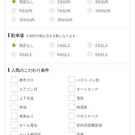
指定なし
1分以内
3分以内
5分以内
7分以内
10分以内
15分以内
20分以内
駐車場
※契約可能な空き台数になります。
指定なし
1台以上
2台以上
3台以上
4台以上
5台以上
人気のこだわり条件
都市ガス
バス/トイレ別
エアコン付
オートロック
上下水道
電気
角地
南道路
車庫あり
デザイナーズ
オール電化
室内洗濯機置場
ペット相談可
平屋